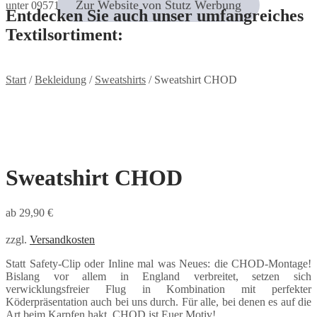
Zur Website von Stutz Werbung
unter 09571 / 9 47 90 47
Entdecken Sie auch unser umfangreiches
Textilsortiment:
Start
/
Bekleidung
/
Sweatshirts
/
Sweatshirt CHOD
Sweatshirt CHOD
ab
29,90
€
zzgl.
Versandkosten
Statt Safety-Clip oder Inline mal was Neues: die CHOD-Montage!
Bislang vor allem in England verbreitet, setzen sich
verwicklungsfreier Flug in Kombination mit perfekter
Köderpräsentation auch bei uns durch. Für alle, bei denen es auf die
Art beim Karpfen hakt, CHOD ist Euer Motiv!