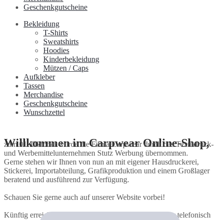
Geschenkgutscheine
Bekleidung
T-Shirts
Sweatshirts
Hoodies
Kinderbekleidung
Mützen / Caps
Aufkleber
Tassen
Merchandise
Geschenkgutscheine
Wunschzettel
Willkommen im Carpwear Online-Shop,
zum 01. Oktober wurde die Firma Carpwear durch das Textildruck-
und Werbemittelunternehmen Stutz Werbung übernommen.
Gerne stehen wir Ihnen von nun an mit eigener Hausdruckerei,
Stickerei, Importabteilung, Grafikproduktion und einem Großlager
beratend und ausführend zur Verfügung.
Schauen Sie gerne auch auf unserer Website vorbei!
Künftig erreichen Sie uns unter info@carpwear.de oder telefonisch