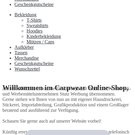
Geschenkgutscheine
Bekleidung
T-Shirts
Sweatshirts
Hoodies
Kinderbekleidung
Mützen / Caps
Aufkleber
Tassen
Merchandise
Geschenkgutscheine
Wunschzettel
Willkommen im Carpwear Online-Shop,
zum 01. Oktober wurde die Firma Carpwear durch das Textildruck-
und Werbemittelunternehmen Stutz Werbung übernommen.
Gerne stehen wir Ihnen von nun an mit eigener Hausdruckerei,
Stickerei, Importabteilung, Grafikproduktion und einem Großlager
beratend und ausführend zur Verfügung.
Schauen Sie gerne auch auf unserer Website vorbei!
Künftig erreichen Sie uns unter info@carpwear.de oder telefonisch