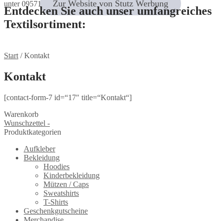
Zur Website von Stutz Werbung
unter 09571 / 9 47 90 47
Entdecken Sie auch unser umfangreiches
Textilsortiment:
Start
/
Kontakt
Kontakt
[contact-form-7 id=“17″ title=“Kontakt“]
Warenkorb
Wunschzettel -
Produktkategorien
Aufkleber
Bekleidung
Hoodies
Kinderbekleidung
Mützen / Caps
Sweatshirts
T-Shirts
Geschenkgutscheine
Merchandise