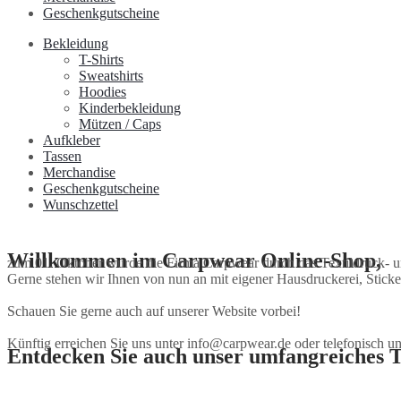
Geschenkgutscheine
Bekleidung
T-Shirts
Sweatshirts
Hoodies
Kinderbekleidung
Mützen / Caps
Aufkleber
Tassen
Merchandise
Geschenkgutscheine
Wunschzettel
Willkommen im Carpwear Online-Shop,
zum 01. Oktober wurde die Firma Carpwear durch das Textildruck-
Gerne stehen wir Ihnen von nun an mit eigener Hausdruckerei, Stick
Schauen Sie gerne auch auf unserer Website vorbei!
Künftig erreichen Sie uns unter info@carpwear.de oder telefonisch un
Entdecken Sie auch unser umfangreiches T